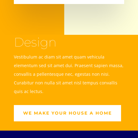
Design
Vestibulum ac diam sit amet quam vehicula
elementum sed sit amet dui. Praesent sapien massa,
convallis a pellentesque nec, egestas non nisi.
Curabitur non nulla sit amet nisl tempus convallis
quis ac lectus.
WE MAKE YOUR HOUSE A HOME