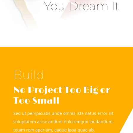
You Dream It
Build
No Project Too Big or
Too Small
Sed ut perspiciatis unde omnis iste natus error sit
voluptatem accusantium doloremque laudantium,
totam rem aperiam, eaque ipsa quae ab.