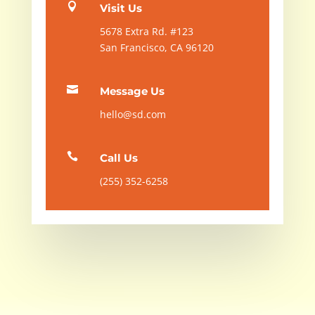

Visit Us
5678 Extra Rd. #123
San Francisco, CA 96120

Message Us
hello@sd.com

Call Us
(255) 352-6258